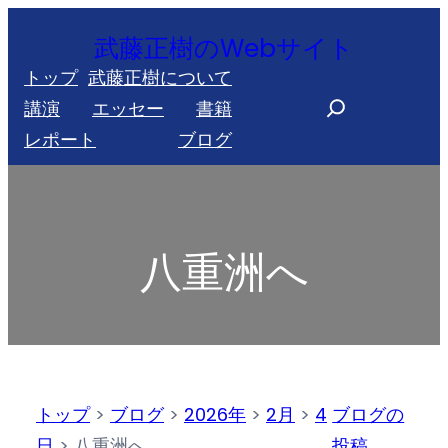
内
武藤正樹のWebサイト
容
トップ
武藤正樹について
を
S
講演
エッセー
書籍
ス
e
レポート
ブログ
キ
a
ッ
r
プ
c
h
八重洲へ
トップ
>
ブログ
>
2026年
>
2月
>
4
ブログの
日
>
八重洲へ
投稿