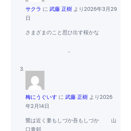
サクラ
に
武藤 正樹
より
2026年3月29
日
さまざまのこと思ひ出す桜かな
…
梅にうぐいす
に
武藤 正樹
より
2026
年2月14日
鶯は近く妻もしづか吾もしづか 山
口青邨