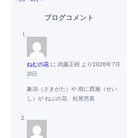
ブログコメント
ねむの花
に
武藤正樹
より
2026年7月
31日
象潟（さきがた）や 雨に西施（せい
し）が ねぶの花 松尾芭蕉