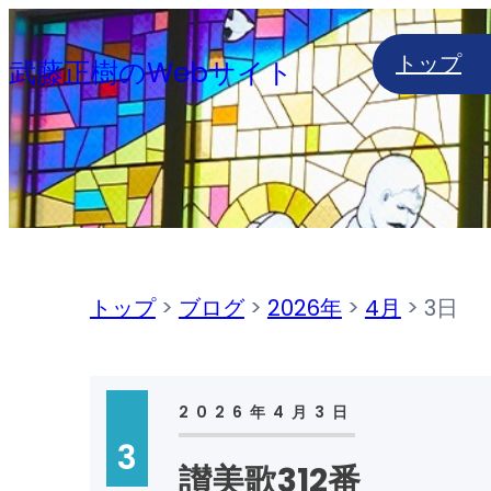
内
トップ
容
武藤正樹のWebサイト
を
ス
キ
ッ
プ
トップ
>
ブログ
>
2026年
>
4月
>
3日
2026年4月3日
3
讃美歌312番