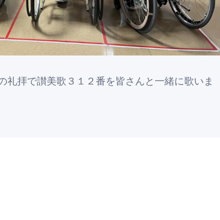
の礼拝で讃美歌３１２番を皆さんと一緒に歌いま