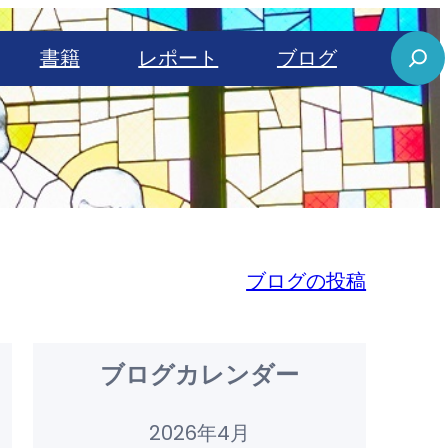
S
書籍
レポート
ブログ
e
a
r
c
h
ブログの投稿
ブログカレンダー
2026年4月