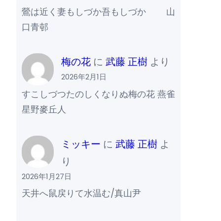
鶯は近く妻もしづか吾もしづか 山
口青邨
梅の花
に
武藤 正樹
より
2026年2月1日
すこしづつたのしくなりぬ梅の花 燕雀
星野麥丘人
ミッキー
に
武藤 正樹
よ
り
2026年1月27日
天井へ鼠戻りて水温む/真山尹