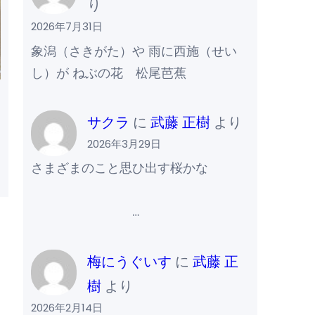
り
2026年7月31日
象潟（さきがた）や 雨に西施（せい
し）が ねぶの花 松尾芭蕉
サクラ
に
武藤 正樹
より
2026年3月29日
さまざまのこと思ひ出す桜かな
…
梅にうぐいす
に
武藤 正
樹
より
2026年2月14日