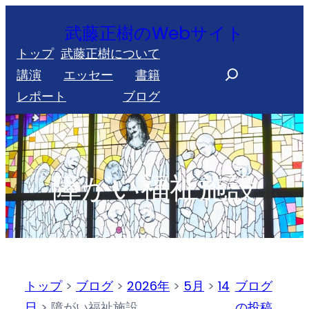
内
武藤正樹のWebサイト
容
トップ
武藤正樹について
を
S
講演
エッセー
書籍
ス
e
レポート
ブログ
キ
a
ッ
r
プ
c
h
障がい福祉施設
トップ
>
ブログ
>
2026年
>
5月
>
14
ブログ
日
>
障がい福祉施設
の投稿