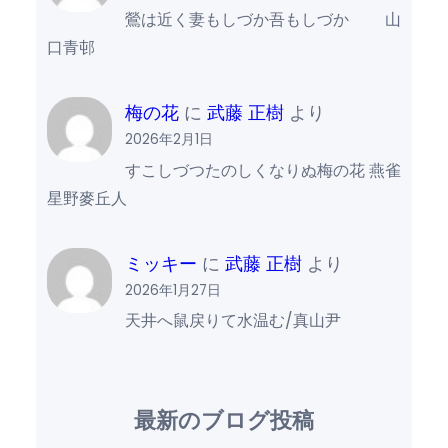
鶯は近く妻もしづか吾もしづか 山
口青邨
梅の花
に
武藤 正樹
より
2026年2月1日
すこしづつたのしくなりぬ梅の花 燕雀
星野麥丘人
ミッキー
に
武藤 正樹
より
2026年1月27日
天井へ鼠戻りて水温む/真山尹
最新のブログ投稿