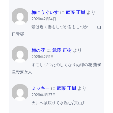
梅にうぐいす
に
武藤 正樹
より
2026年2月14日
鶯は近く妻もしづか吾もしづか 山
口青邨
梅の花
に
武藤 正樹
より
2026年2月1日
すこしづつたのしくなりぬ梅の花 燕雀
星野麥丘人
ミッキー
に
武藤 正樹
より
2026年1月27日
天井へ鼠戻りて水温む/真山尹