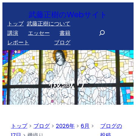
内
武藤正樹のWebサイト
容
トップ
武藤正樹について
を
S
講演
エッセー
書籍
ス
e
レポート
ブログ
キ
a
ッ
r
プ
c
h
機織り
トップ
>
ブログ
>
2026年
>
6月
>
ブログの
17日
>
機織り
投稿