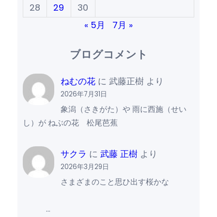
28
29
30
« 5月
7月 »
ブログコメント
ねむの花
に
武藤正樹
より
2026年7月31日
象潟（さきがた）や 雨に西施（せい
し）が ねぶの花 松尾芭蕉
サクラ
に
武藤 正樹
より
2026年3月29日
さまざまのこと思ひ出す桜かな
…