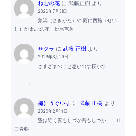
ねむの花
に
武藤正樹
より
2026年7月31日
象潟（さきがた）や 雨に西施（せい
し）が ねぶの花 松尾芭蕉
サクラ
に
武藤 正樹
より
2026年3月29日
さまざまのこと思ひ出す桜かな
…
梅にうぐいす
に
武藤 正樹
より
2026年2月14日
鶯は近く妻もしづか吾もしづか 山
口青邨