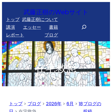
内
武藤正樹のWebサイト
容
トップ
武藤正樹について
を
S
講演
エッセー
書籍
ス
e
レポート
ブログ
キ
a
ッ
r
プ
c
h
在宅救急
トップ
>
ブログ
>
2026年
>
6月
>
18
ブログの
日
>
在宅救急
投稿