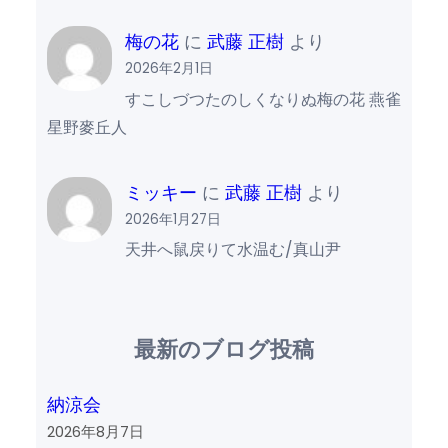
梅の花
に
武藤 正樹
より
2026年2月1日
すこしづつたのしくなりぬ梅の花 燕雀
星野麥丘人
ミッキー
に
武藤 正樹
より
2026年1月27日
天井へ鼠戻りて水温む/真山尹
最新のブログ投稿
納涼会
2026年8月7日