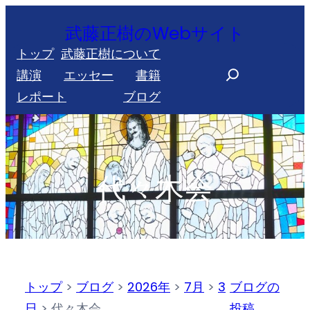
内
武藤正樹のWebサイト
容
トップ
武藤正樹について
を
S
講演
エッセー
書籍
ス
e
レポート
ブログ
キ
a
ッ
r
プ
c
h
代々木会
トップ
>
ブログ
>
2026年
>
7月
>
3
ブログの
日
>
代々木会
投稿