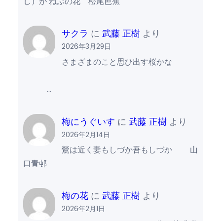
し）が ねぶの花 松尾芭蕉
サクラ
に
武藤 正樹
より
2026年3月29日
さまざまのこと思ひ出す桜かな
…
梅にうぐいす
に
武藤 正樹
より
2026年2月14日
鶯は近く妻もしづか吾もしづか 山
口青邨
梅の花
に
武藤 正樹
より
2026年2月1日