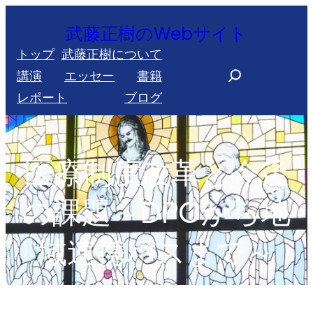
内
武藤正樹のWebサイト
容
トップ
武藤正樹について
を
S
講演
エッセー
書籍
ス
e
レポート
ブログ
キ
a
ッ
r
プ
c
医療制度改革と今後
h
の課題～DPCから地
域連携パスまで～