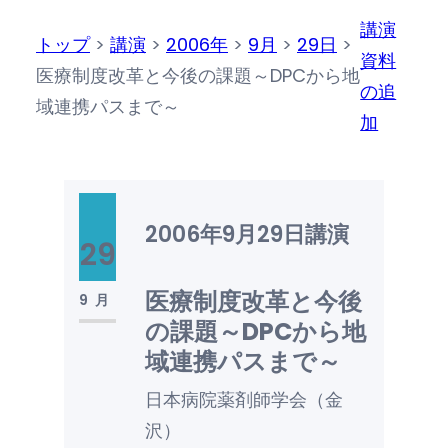
講演
トップ
>
講演
>
2006年
>
9月
>
29日
>
資料
医療制度改革と今後の課題～DPCから地
の追
域連携パスまで～
加
2006年9月29日
講演
29
医療制度改革と今後
9月
の課題～DPCから地
域連携パスまで～
日本病院薬剤師学会（金
沢）