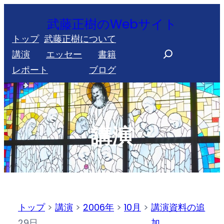
内
武藤正樹のWebサイト
容
トップ
武藤正樹について
を
S
講演
エッセー
書籍
ス
e
レポート
ブログ
キ
a
ッ
r
プ
c
h
講演
トップ
>
講演
>
2006年
>
10月
>
講演資料の追
29日
加