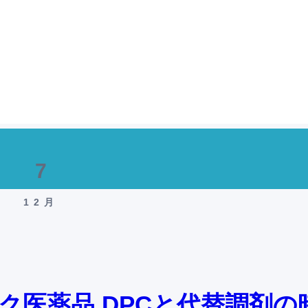
7
12月
ク医薬品 DPCと代替調剤の