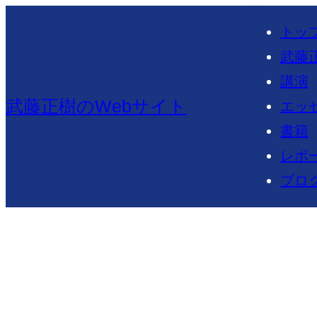
内
トッ
容
武藤
を
講演
ス
武藤正樹のWebサイト
エッ
キ
書籍
ッ
レポ
プ
ブロ