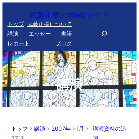
内
武藤正樹のWebサイト
容
トップ
武藤正樹について
を
S
講演
エッセー
書籍
ス
e
レポート
ブログ
キ
a
ッ
r
プ
c
h
講演
トップ
>
講演
>
2007年
>
1月
>
講演資料の追
27日
加