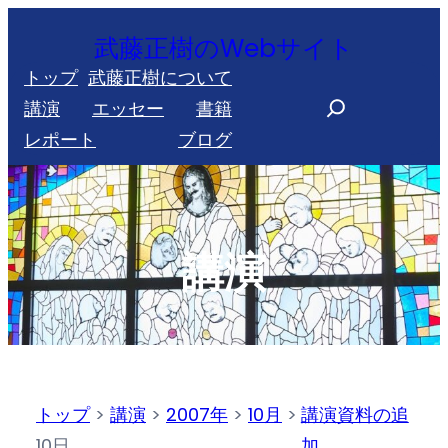
内
武藤正樹のWebサイト
容
トップ
武藤正樹について
を
S
講演
エッセー
書籍
ス
e
レポート
ブログ
キ
a
ッ
r
プ
c
h
講演
トップ
>
講演
>
2007年
>
10月
>
講演資料の追
10日
加