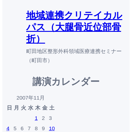
地域連携クリテイカル
パス（大腿骨近位部骨
折）
町田地区整形外科領域医療連携セミナー
（町田市）
講演カレンダー
2007年11月
日
月
火
水
木
金
土
1
2
3
4
5
6
7
8
9
10