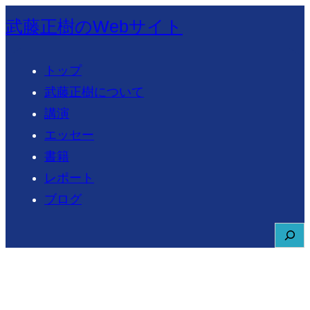
内
武藤正樹のWebサイト
容
を
トップ
ス
武藤正樹について
キ
講演
ッ
エッセー
プ
書籍
レポート
ブログ
S
e
a
r