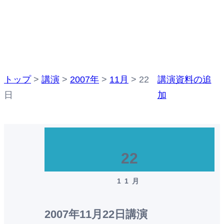
c
講演
h
トップ
>
講演
>
2007年
>
11月
>
22
講演資料の追
日
加
22
11月
2007年11月22日
講演