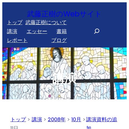
内
武藤正樹のWebサイト
容
トップ
武藤正樹について
を
S
講演
エッセー
書籍
ス
e
レポート
ブログ
キ
a
ッ
r
プ
c
h
講演
トップ
>
講演
>
2008年
>
10月
>
講演資料の追
11日
加