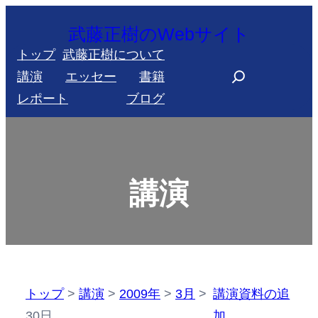
内
武藤正樹のWebサイト
容
トップ
武藤正樹について
を
S
講演
エッセー
書籍
ス
e
レポート
ブログ
キ
a
ッ
r
プ
c
h
講演
トップ
>
講演
>
2009年
>
3月
>
講演資料の追
30日
加