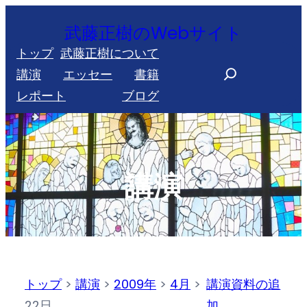
内
武藤正樹のWebサイト
容
トップ
武藤正樹について
を
S
講演
エッセー
書籍
ス
e
レポート
ブログ
キ
a
ッ
r
プ
c
h
講演
トップ
>
講演
>
2009年
>
4月
>
講演資料の追
22日
加