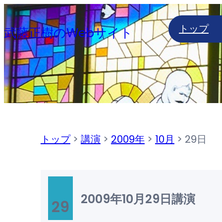
内
トップ
容
武藤正樹のWebサイト
を
ス
キ
ッ
プ
トップ
>
講演
>
2009年
>
10月
>
29日
2009年10月29日
講演
29