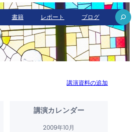
S
書籍
レポート
ブログ
e
a
r
c
h
講演資料の追加
講演カレンダー
2009年10月