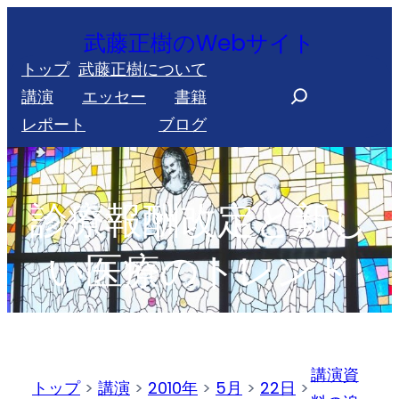
内
武藤正樹のWebサイト
容
トップ
武藤正樹について
を
S
講演
エッセー
書籍
ス
e
レポート
ブログ
キ
a
ッ
r
プ
c
診療報酬改定と新し
h
い医療のトレンド
講演資
トップ
>
講演
>
2010年
>
5月
>
22日
>