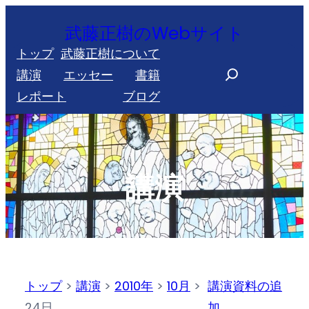
内
武藤正樹のWebサイト
容
トップ
武藤正樹について
を
S
講演
エッセー
書籍
ス
e
レポート
ブログ
キ
a
ッ
r
プ
c
h
講演
トップ
>
講演
>
2010年
>
10月
>
講演資料の追
24日
加