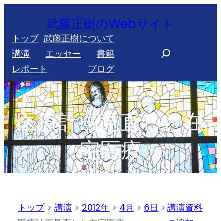
内
武藤正樹のWebサイト
容
トップ
武藤正樹について
を
S
講演
エッセー
書籍
ス
e
レポート
ブログ
キ
a
ッ
r
プ
c
医療計画見直しと在
h
宅医療
トップ
>
講演
>
2012年
>
4月
>
6日
>
講演資料