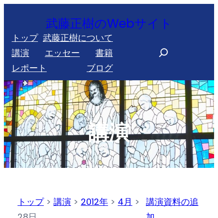
内
武藤正樹のWebサイト
容
トップ
武藤正樹について
を
S
講演
エッセー
書籍
ス
e
レポート
ブログ
キ
a
ッ
r
プ
c
h
講演
トップ
>
講演
>
2012年
>
4月
>
講演資料の追
28日
加