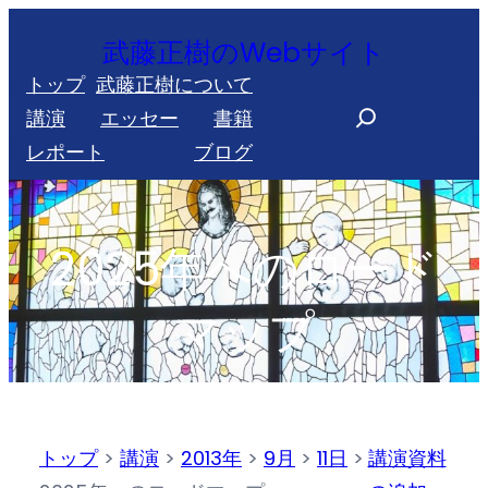
内
武藤正樹のWebサイト
容
トップ
武藤正樹について
を
S
講演
エッセー
書籍
ス
e
レポート
ブログ
キ
a
ッ
r
プ
c
2025年へのロード
h
マップ
トップ
>
講演
>
2013年
>
9月
>
11日
>
講演資料