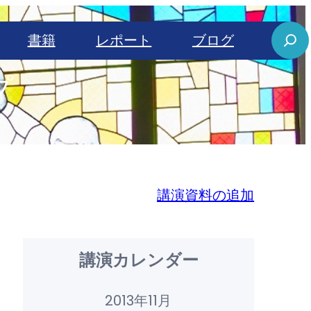
S
書籍
レポート
ブログ
e
プ
a
r
c
h
講演資料の追加
講演カレンダー
2013年11月