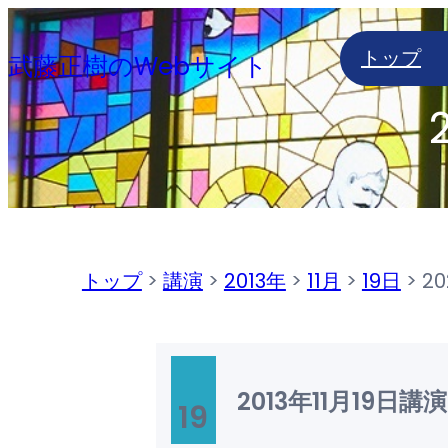
内
トップ
容
武藤正樹のWebサイト
を
ス
キ
ッ
プ
トップ
>
講演
>
2013年
>
11月
>
19日
>
2
2013年11月19日
講演
19