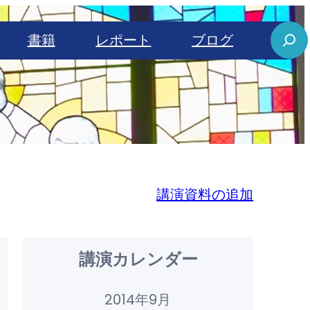
S
書籍
レポート
ブログ
e
a
r
c
h
講演資料の追加
講演カレンダー
2014年9月