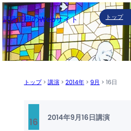
内
トップ
容
武藤正樹のWebサイト
を
ス
キ
ッ
プ
トップ
>
講演
>
2014年
>
9月
>
16日
2014年9月16日
講演
16