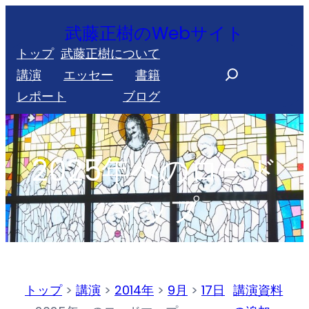
内
武藤正樹のWebサイト
容
トップ
武藤正樹について
を
S
講演
エッセー
書籍
ス
e
レポート
ブログ
キ
a
ッ
r
プ
c
2025年へのロード
h
マップ
トップ
>
講演
>
2014年
>
9月
>
17日
講演資料