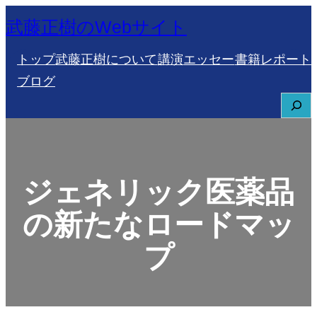
内
武藤正樹のWebサイト
容
トップ
武藤正樹について
講演
エッセー
書籍
レポート
を
ブログ
ス
S
キ
e
ッ
a
プ
r
ジェネリック医薬品
c
h
の新たなロードマッ
プ