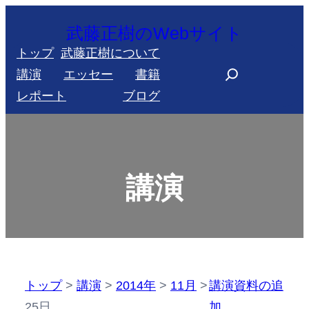
内
武藤正樹のWebサイト
容
トップ
武藤正樹について
を
S
講演
エッセー
書籍
ス
e
レポート
ブログ
キ
a
ッ
r
プ
c
h
講演
トップ
>
講演
>
2014年
>
11月
>
講演資料の追
25日
加