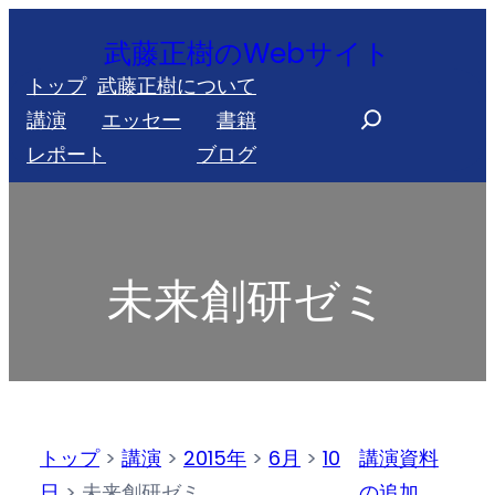
内
武藤正樹のWebサイト
容
トップ
武藤正樹について
を
S
講演
エッセー
書籍
ス
e
レポート
ブログ
キ
a
ッ
r
プ
c
h
未来創研ゼミ
トップ
>
講演
>
2015年
>
6月
>
10
講演資料
日
>
未来創研ゼミ
の追加