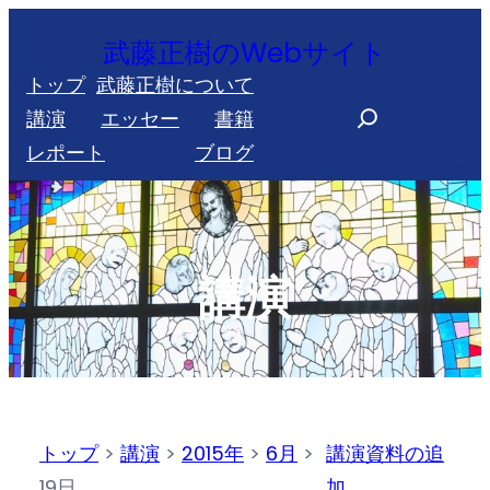
内
武藤正樹のWebサイト
容
トップ
武藤正樹について
を
S
講演
エッセー
書籍
ス
e
レポート
ブログ
キ
a
ッ
r
プ
c
h
講演
トップ
>
講演
>
2015年
>
6月
>
講演資料の追
19日
加