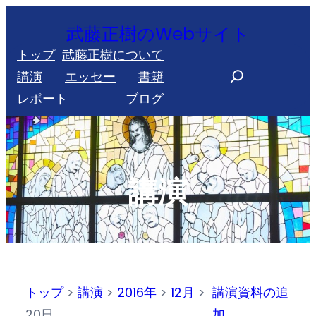
内
武藤正樹のWebサイト
容
トップ
武藤正樹について
を
S
講演
エッセー
書籍
ス
e
レポート
ブログ
キ
a
ッ
r
プ
c
h
講演
トップ
>
講演
>
2016年
>
12月
>
講演資料の追
20日
加