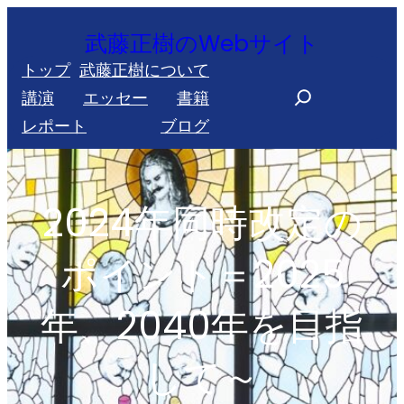
内
武藤正樹のWebサイト
容
トップ
武藤正樹について
を
S
講演
エッセー
書籍
ス
e
レポート
ブログ
キ
a
ッ
r
プ
c
2024年同時改定の
h
ポイント＝2025
年、2040年を目指
して～