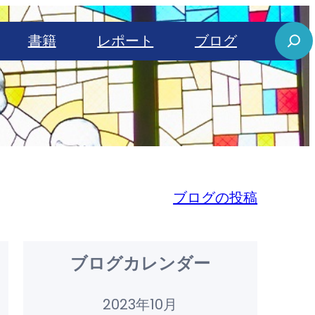
S
書籍
レポート
ブログ
e
a
r
c
h
ブログの投稿
ブログカレンダー
2023年10月