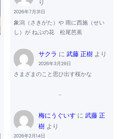
り
2026年7月31日
象潟（さきがた）や 雨に西施（せい
し）が ねぶの花 松尾芭蕉
サクラ
に
武藤 正樹
より
2026年3月29日
さまざまのこと思ひ出す桜かな
…
梅にうぐいす
に
武藤 正
樹
より
2026年2月14日