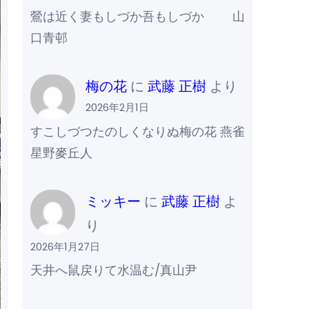
鶯は近く妻もしづか吾もしづか 山
口青邨
梅の花
に
武藤 正樹
より
2026年2月1日
すこしづつたのしくなりぬ梅の花 燕雀
星野麥丘人
ミッキー
に
武藤 正樹
よ
り
2026年1月27日
天井へ鼠戻りて水温む/真山尹