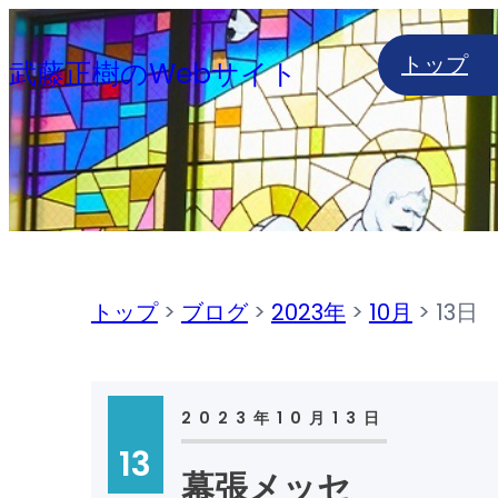
内
トップ
容
武藤正樹のWebサイト
を
ス
キ
ッ
プ
トップ
>
ブログ
>
2023年
>
10月
>
13日
2023年10月13日
13
幕張メッセ