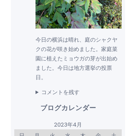
今日の横浜は晴れ、庭のシャクヤ
クの花が咲き始めました。家庭菜
園に植えたミョウガの芽が出始め
ました。今日は地方選挙の投票
日。
コメントを残す
ブログカレンダー
2023年4月
日
月
火
水
木
金
土