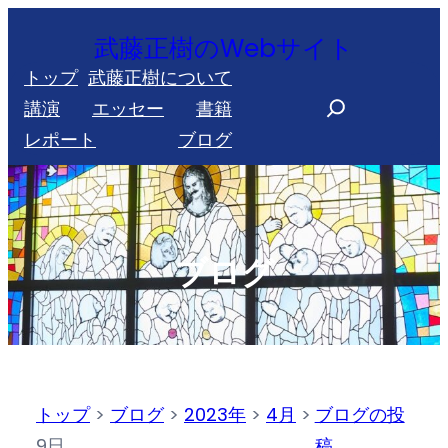
内
武藤正樹のWebサイト
容
トップ
武藤正樹について
を
S
講演
エッセー
書籍
ス
e
レポート
ブログ
キ
a
ッ
r
プ
c
h
ブログ
トップ
>
ブログ
>
2023年
>
4月
>
ブログの投
9日
稿