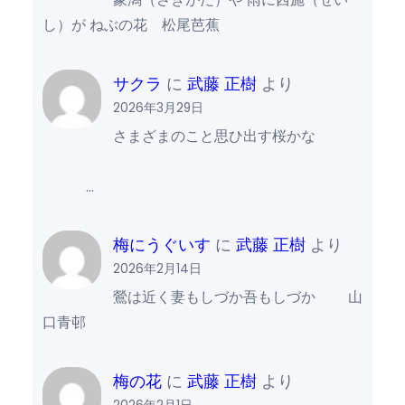
し）が ねぶの花 松尾芭蕉
サクラ
に
武藤 正樹
より
2026年3月29日
さまざまのこと思ひ出す桜かな
…
梅にうぐいす
に
武藤 正樹
より
2026年2月14日
鶯は近く妻もしづか吾もしづか 山
口青邨
梅の花
に
武藤 正樹
より