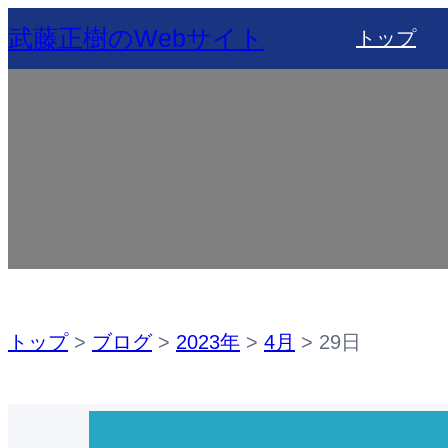
内
武藤正樹のWebサイト
トップ
容
を
ス
キ
ッ
プ
トップ
>
ブログ
>
2023年
>
4月
>
29日