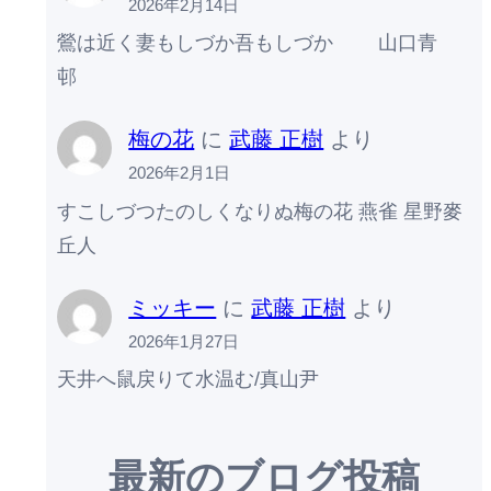
2026年2月14日
鶯は近く妻もしづか吾もしづか 山口青
邨
梅の花
に
武藤 正樹
より
2026年2月1日
すこしづつたのしくなりぬ梅の花 燕雀 星野麥
丘人
ミッキー
に
武藤 正樹
より
2026年1月27日
天井へ鼠戻りて水温む/真山尹
最新のブログ投稿