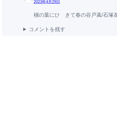
2023年4月29日
槇の葉にひゞきて春の谷戸颪/石塚
コメントを残す