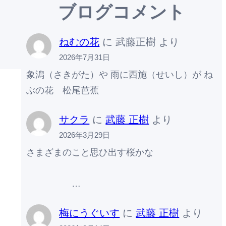
ブログコメント
ねむの花
に
武藤正樹
より
2026年7月31日
象潟（さきがた）や 雨に西施（せいし）が ね
ぶの花 松尾芭蕉
サクラ
に
武藤 正樹
より
2026年3月29日
さまざまのこと思ひ出す桜かな
…
梅にうぐいす
に
武藤 正樹
より