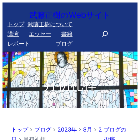
内
武藤正樹のWebサイト
容
トップ
武藤正樹について
を
S
講演
エッセー
書籍
ス
e
レポート
ブログ
キ
a
ッ
r
プ
c
h
月初礼拝
トップ
>
ブログ
>
2023年
>
8月
>
2
ブログの
日
>
月初礼拝
投稿