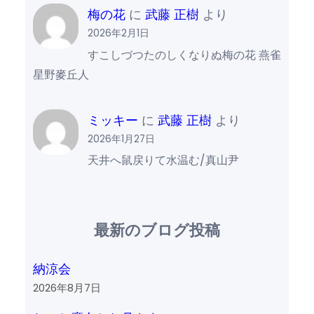
梅の花
に
武藤 正樹
より
2026年2月1日
すこしづつたのしくなりぬ梅の花 燕雀
星野麥丘人
ミッキー
に
武藤 正樹
より
2026年1月27日
天井へ鼠戻りて水温む/真山尹
最新のブログ投稿
納涼会
2026年8月7日