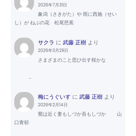
2026年7月31日
象潟（さきがた）や 雨に西施（せい
し）が ねぶの花 松尾芭蕉
サクラ
に
武藤 正樹
より
2026年3月29日
さまざまのこと思ひ出す桜かな
…
梅にうぐいす
に
武藤 正樹
より
2026年2月14日
鶯は近く妻もしづか吾もしづか 山
口青邨