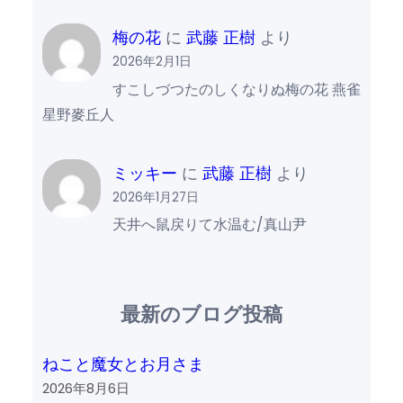
梅の花
に
武藤 正樹
より
2026年2月1日
すこしづつたのしくなりぬ梅の花 燕雀
星野麥丘人
ミッキー
に
武藤 正樹
より
2026年1月27日
天井へ鼠戻りて水温む/真山尹
最新のブログ投稿
ねこと魔女とお月さま
2026年8月6日