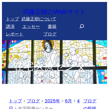
内
武藤正樹のWebサイト
容
トップ
武藤正樹について
を
S
講演
エッセー
書籍
ス
e
レポート
ブログ
キ
a
ッ
r
プ
c
h
在宅医療センター
トップ
>
ブログ
>
2025年
>
6月
>
4
ブログ
日
>
在宅医療センター
の投稿