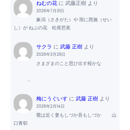
ねむの花
に
武藤正樹
より
2026年7月31日
象潟（さきがた）や 雨に西施（せい
し）が ねぶの花 松尾芭蕉
サクラ
に
武藤 正樹
より
2026年3月29日
さまざまのこと思ひ出す桜かな
…
梅にうぐいす
に
武藤 正樹
より
2026年2月14日
鶯は近く妻もしづか吾もしづか 山
口青邨