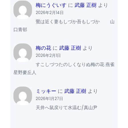
梅にうぐいす
に
武藤 正樹
より
2026年2月14日
鶯は近く妻もしづか吾もしづか 山
口青邨
梅の花
に
武藤 正樹
より
2026年2月1日
すこしづつたのしくなりぬ梅の花 燕雀
星野麥丘人
ミッキー
に
武藤 正樹
より
2026年1月27日
天井へ鼠戻りて水温む/真山尹