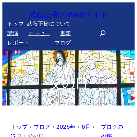
内
武藤正樹のWebサイト
容
トップ
武藤正樹について
を
S
講演
エッセー
書籍
ス
e
レポート
ブログ
キ
a
ッ
r
プ
c
h
父の日
トップ
>
ブログ
>
2025年
>
6月
>
ブログの
12日
>
父の日
投稿