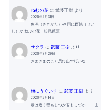
ねむの花
に
武藤正樹
より
2026年7月31日
象潟（さきがた）や 雨に西施（せい
し）が ねぶの花 松尾芭蕉
サクラ
に
武藤 正樹
より
2026年3月29日
さまざまのこと思ひ出す桜かな
…
梅にうぐいす
に
武藤 正樹
より
2026年2月14日
鶯は近く妻もしづか吾もしづか 山