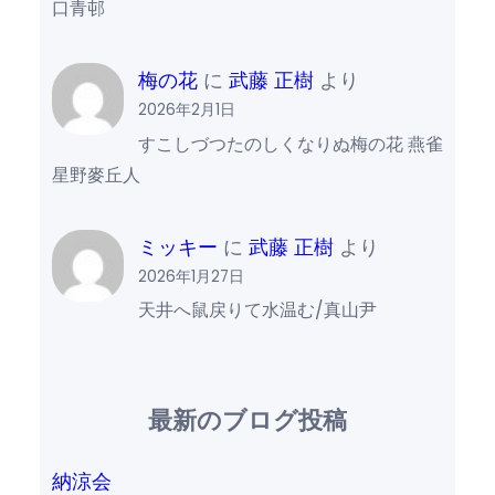
口青邨
梅の花
に
武藤 正樹
より
2026年2月1日
すこしづつたのしくなりぬ梅の花 燕雀
星野麥丘人
ミッキー
に
武藤 正樹
より
2026年1月27日
天井へ鼠戻りて水温む/真山尹
最新のブログ投稿
納涼会