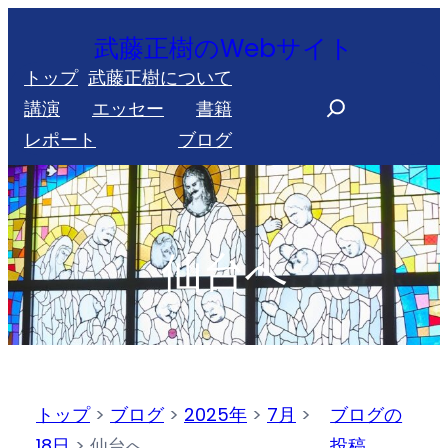
内
武藤正樹のWebサイト
容
トップ
武藤正樹について
を
S
講演
エッセー
書籍
ス
e
レポート
ブログ
キ
a
ッ
r
プ
c
h
仙台へ
トップ
>
ブログ
>
2025年
>
7月
>
ブログの
18日
>
仙台へ
投稿