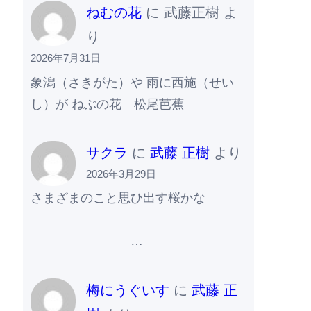
ねむの花
に
武藤正樹
よ
り
2026年7月31日
象潟（さきがた）や 雨に西施（せい
し）が ねぶの花 松尾芭蕉
サクラ
に
武藤 正樹
より
2026年3月29日
さまざまのこと思ひ出す桜かな
…
梅にうぐいす
に
武藤 正