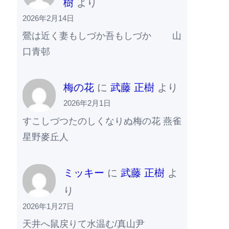
樹
より
2026年2月14日
鶯は近く妻もしづか吾もしづか 山
口青邨
梅の花
に
武藤 正樹
より
2026年2月1日
すこしづつたのしくなりぬ梅の花 燕雀
星野麥丘人
ミッキー
に
武藤 正樹
よ
り
2026年1月27日
天井へ鼠戻りて水温む/真山尹