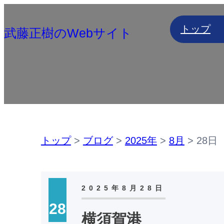
内
トップ
容
武藤正樹のWebサイト
を
ス
キ
ッ
プ
トップ
>
ブログ
>
2025年
>
8月
>
28日
2025年8月28日
28
横須賀港