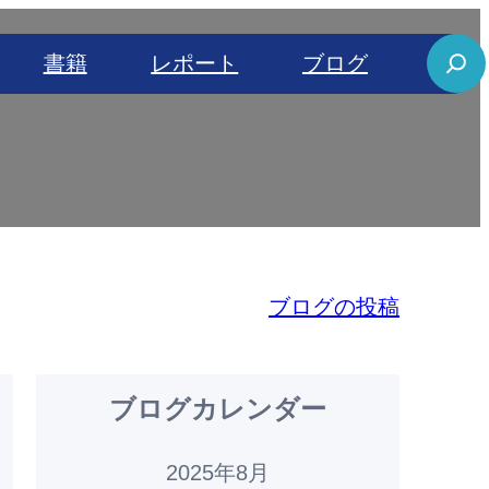
S
書籍
レポート
ブログ
e
a
r
c
h
ブログの投稿
ブログカレンダー
2025年8月