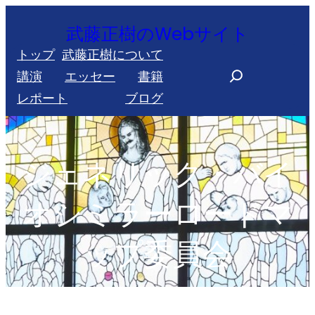
内
武藤正樹のWebサイト
容
トップ
武藤正樹について
を
S
講演
エッセー
書籍
ス
e
レポート
ブログ
キ
a
ッ
r
プ
c
ジェネリック・バイ
h
オシミラーロードマ
ップ委員会