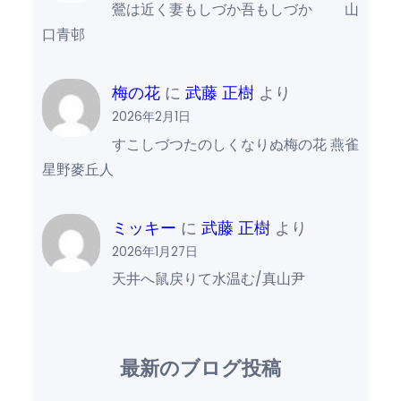
鶯は近く妻もしづか吾もしづか 山
口青邨
梅の花
に
武藤 正樹
より
2026年2月1日
すこしづつたのしくなりぬ梅の花 燕雀
星野麥丘人
ミッキー
に
武藤 正樹
より
2026年1月27日
天井へ鼠戻りて水温む/真山尹
最新のブログ投稿