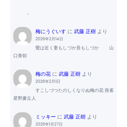
…
梅にうぐいす
に
武藤 正樹
より
2026年2月14日
鶯は近く妻もしづか吾もしづか 山
口青邨
梅の花
に
武藤 正樹
より
2026年2月1日
すこしづつたのしくなりぬ梅の花 燕雀
星野麥丘人
ミッキー
に
武藤 正樹
より
2026年1月27日