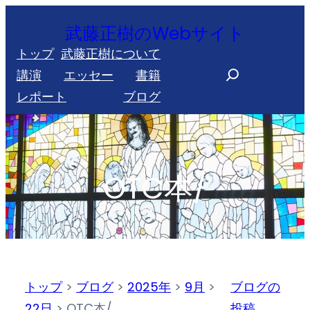
内
武藤正樹のWebサイト
容
トップ
武藤正樹について
を
S
講演
エッセー
書籍
ス
e
レポート
ブログ
キ
a
ッ
r
プ
c
h
OTC本/
トップ
>
ブログ
>
2025年
>
9月
>
ブログの
22日
>
OTC本/
投稿