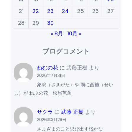
21
22
23
24
25
26
27
28
29
30
« 8月
10月 »
ブログコメント
ねむの花
に
武藤正樹
より
2026年7月31日
象潟（さきがた）や 雨に西施（せい
し）が ねぶの花 松尾芭蕉
サクラ
に
武藤 正樹
より
2026年3月29日
さまざまのこと思ひ出す桜かな