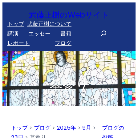
内
武藤正樹のWebサイト
容
トップ
武藤正樹について
を
S
講演
エッセー
書籍
ス
e
レポート
ブログ
キ
a
ッ
r
プ
c
h
墓参り
トップ
>
ブログ
>
2025年
>
9月
>
ブログの
23日
>
墓参り
投稿