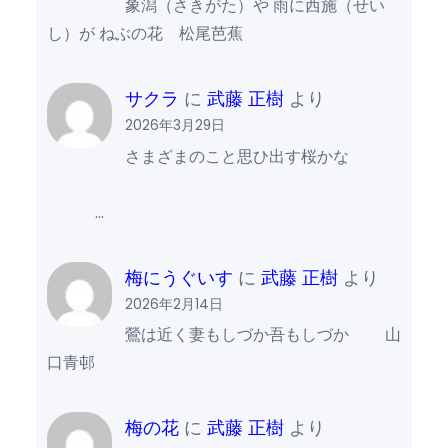
象潟（さきがた）や 雨に西施（せい
し）が ねぶの花 松尾芭蕉
サクラ
に
武藤 正樹
より
2026年3月29日
さまざまのこと思ひ出す桜かな
…
梅にうぐいす
に
武藤 正樹
より
2026年2月14日
鶯は近く妻もしづか吾もしづか 山
口青邨
梅の花
に
武藤 正樹
より