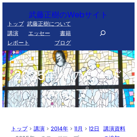
内
武藤正樹のWebサイト
容
トップ
武藤正樹について
を
S
講演
エッセー
書籍
ス
e
レポート
ブログ
キ
a
ッ
r
プ
c
2025年へのロード
h
マップ
トップ
>
講演
>
2014年
>
11月
>
12日
講演資料