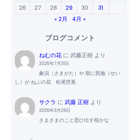
26
27
28
29
30
31
« 2月
4月 »
ブログコメント
ねむの花
に
武藤正樹
より
2026年7月31日
象潟（さきがた）や 雨に西施（せい
し）が ねぶの花 松尾芭蕉
サクラ
に
武藤 正樹
より
2026年3月29日
さまざまのこと思ひ出す桜かな
…