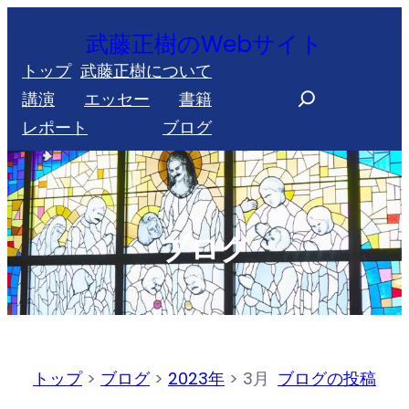
内
武藤正樹のWebサイト
容
トップ
武藤正樹について
を
S
講演
エッセー
書籍
ス
e
レポート
ブログ
キ
a
ッ
r
プ
c
h
ブログ
トップ
>
ブログ
>
2023年
>
3月
ブログの投稿