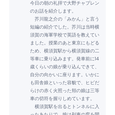
今日の朝の礼拝で大野チャプレン
のお話を紹介します。
芥川龍之介の「みかん」と言う
短編の紹介でした。芥川は当時横
須賀の海軍学校で英語を教えてい
ました。授業のあと東京にもどる
ため、横須賀駅から横須賀線の二
等車に乗り込みます。発車前に14
歳くらいの娘が乗り込んできて、
自分の向かいに座ります。いかに
も田舎娘といった容貌で、ヒビだ
らけの赤く火照った頬の娘は三等
車の切符を握りしめています。
横須賀駅を出るとトンネルに入
ったあたりで、娘は列車の窓を開