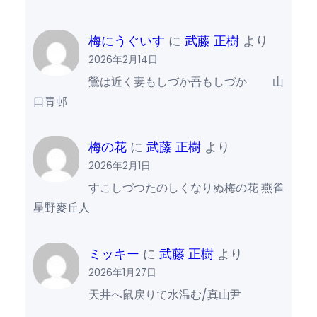
梅にうぐいす
に
武藤 正樹
より
2026年2月14日
鶯は近く妻もしづか吾もしづか 山
口青邨
梅の花
に
武藤 正樹
より
2026年2月1日
すこしづつたのしくなりぬ梅の花 燕雀
星野麥丘人
ミッキー
に
武藤 正樹
より
2026年1月27日
天井へ鼠戻りて水温む/真山尹