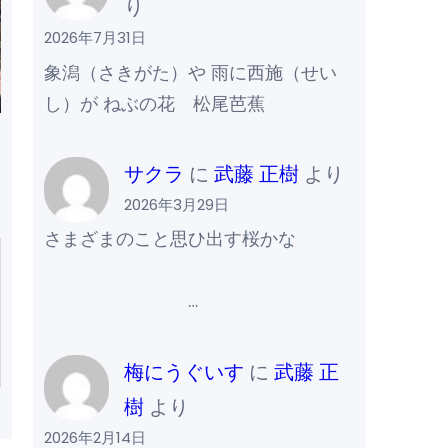
り
2026年7月31日
象潟（さきがた）や 雨に西施（せい
し）が ねぶの花 松尾芭蕉
サクラ
に
武藤 正樹
より
2026年3月29日
さまざまのこと思ひ出す桜かな
…
梅にうぐいす
に
武藤 正
樹
より
2026年2月14日