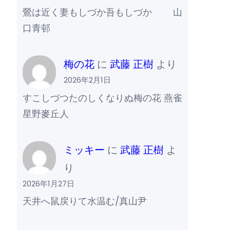
鶯は近く妻もしづか吾もしづか 山
口青邨
梅の花
に
武藤 正樹
より
2026年2月1日
すこしづつたのしくなりぬ梅の花 燕雀
星野麥丘人
ミッキー
に
武藤 正樹
よ
り
2026年1月27日
天井へ鼠戻りて水温む/真山尹