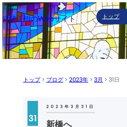
内
トップ
容
武藤正樹のWebサイト
を
ス
キ
ッ
プ
トップ
>
ブログ
>
2023年
>
3月
>
31日
2023年3月31日
31
新橋へ