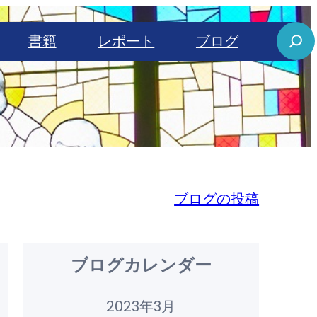
S
書籍
レポート
ブログ
e
a
r
c
h
ブログの投稿
ブログカレンダー
2023年3月