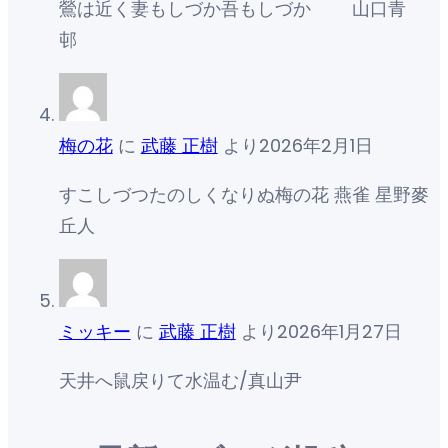
鶯は近く妻もしづか吾もしづか 山口青
邨
梅の花
に
武藤 正樹
より
2026年2月1日
すこしづつたのしくなりぬ梅の花 燕雀 星野麥
丘人
ミッキー
に
武藤 正樹
より
2026年1月27日
天井へ鼠戻りて水温む/真山尹