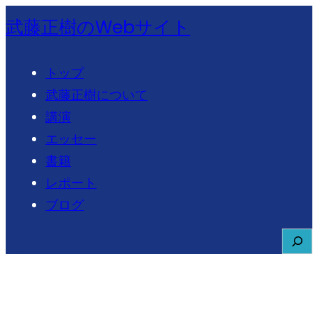
内
武藤正樹のWebサイト
容
を
トップ
ス
武藤正樹について
キ
講演
ッ
エッセー
プ
書籍
レポート
ブログ
S
e
a
r