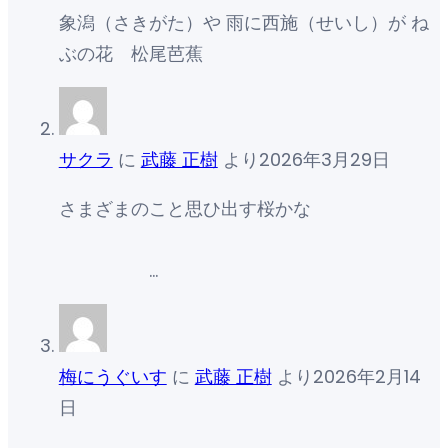
象潟（さきがた）や 雨に西施（せいし）が ね
ぶの花 松尾芭蕉
サクラ
に
武藤 正樹
より
2026年3月29日
さまざまのこと思ひ出す桜かな
…
梅にうぐいす
に
武藤 正樹
より
2026年2月14
日