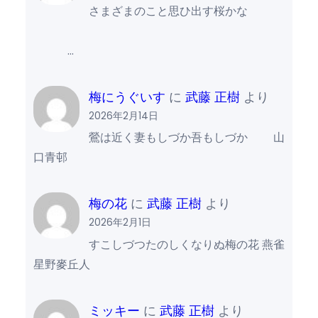
さまざまのこと思ひ出す桜かな
…
梅にうぐいす
に
武藤 正樹
より
2026年2月14日
鶯は近く妻もしづか吾もしづか 山
口青邨
梅の花
に
武藤 正樹
より
2026年2月1日
すこしづつたのしくなりぬ梅の花 燕雀
星野麥丘人
ミッキー
に
武藤 正樹
より