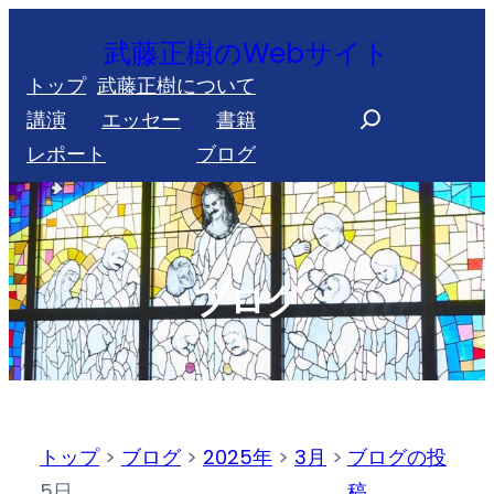
内
武藤正樹のWebサイト
容
トップ
武藤正樹について
を
S
講演
エッセー
書籍
ス
e
レポート
ブログ
キ
a
ッ
r
プ
c
h
ブログ
トップ
>
ブログ
>
2025年
>
3月
>
ブログの投
5日
稿