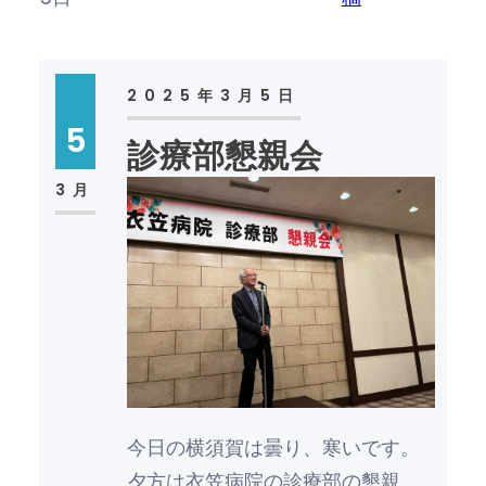
2025年3月5日
5
診療部懇親会
3月
今日の横須賀は曇り、寒いです。
夕方は衣笠病院の診療部の懇親