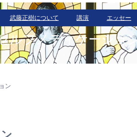
武藤正樹について
講演
エッセー
セルフメディケーショ
ョン
ョン