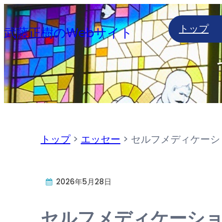
内
トップ
容
武藤正樹のWebサイト
を
ス
キ
ッ
プ
トップ
>
エッセー
>
セルフメディケーシ
2026年5月28日
セルフメディケーシ