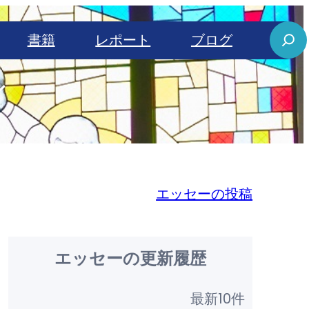
S
書籍
レポート
ブログ
e
ン
a
r
c
h
エッセーの投稿
エッセーの更新履歴
最新10件