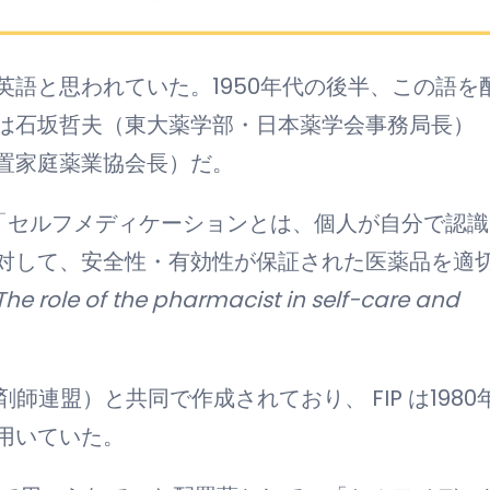
語と思われていた。1950年代の後半、この語を
は石坂哲夫（東大薬学部・日本薬学会事務局長）
置家庭薬業協会長）だ。
、「セルフメディケーションとは、個人が自分で認識
対して、安全性・有効性が保証された医薬品を適
The role of the pharmacist in self-care and
。
薬剤師連盟）と共同で作成されており、 FIP は1980
用いていた。