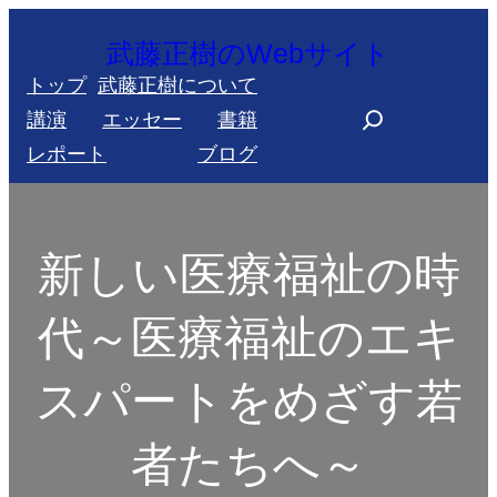
内
武藤正樹のWebサイト
容
トップ
武藤正樹について
を
S
講演
エッセー
書籍
ス
e
レポート
ブログ
キ
a
ッ
r
プ
c
新しい医療福祉の時
h
代～医療福祉のエキ
スパートをめざす若
者たちへ～