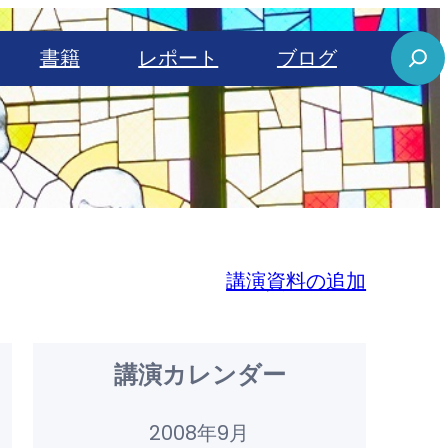
S
書籍
レポート
ブログ
e
a
r
c
h
講演資料の追加
講演カレンダー
2008年9月