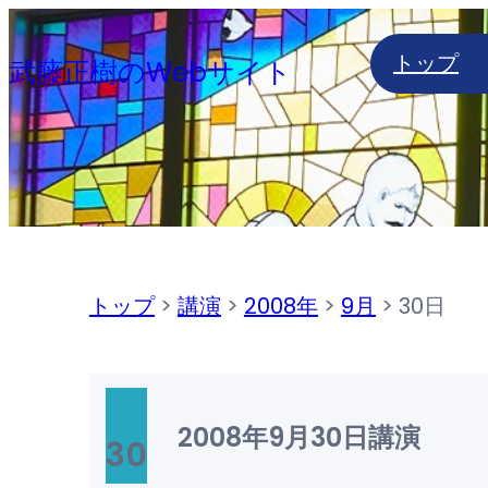
内
トップ
容
武藤正樹のWebサイト
を
ス
キ
ッ
プ
トップ
>
講演
>
2008年
>
9月
>
30日
2008年9月30日
講演
30