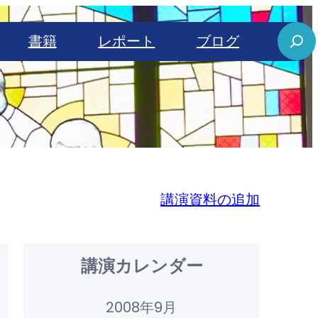
S
書籍
レポート
ブログ
e
a
r
c
h
講演資料の追加
講演カレンダー
2008年9月