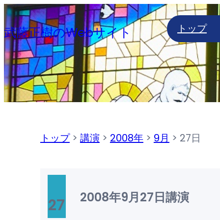
内
トップ
容
武藤正樹のWebサイト
を
ス
キ
ッ
プ
トップ
>
講演
>
2008年
>
9月
>
27日
2008年9月27日
講演
27